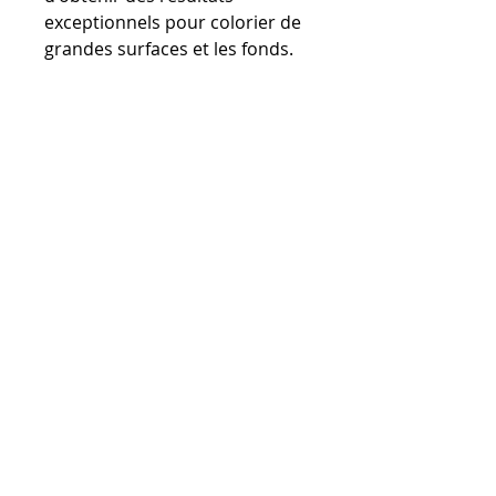
exceptionnels pour colorier de
grandes surfaces et les fonds.
VERSATIL est une nouveauté
prometteuse dans l'univers des
pinceaux synthétiques.
ABONNEZ-VOUS À NOTRE
NEWSLETTER
SOUMETTRE