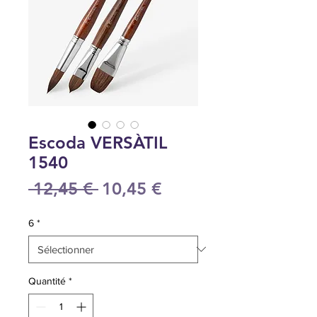
Escoda VERSÀTIL
1540
Prix
Prix
 12,45 € 
10,45 €
original
promotionnel
6
*
Quantité
*