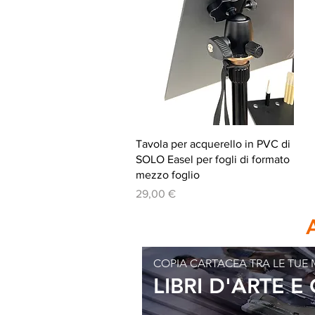
Vista rapida
Tavola per acquerello in PVC di
SOLO Easel per fogli di formato
mezzo foglio
Prezzo
29,00 €
COPIA CARTACEA TRA LE TUE 
LIBRI D'ARTE E