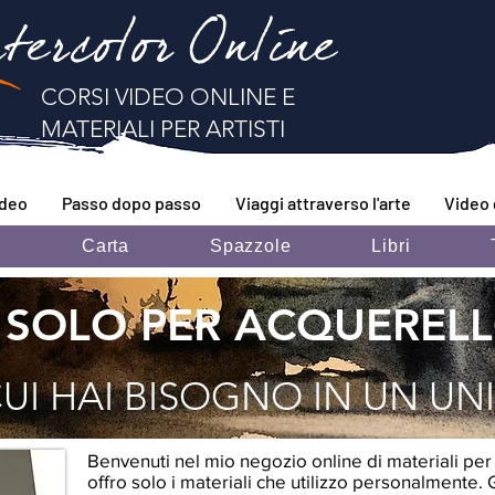
tercolor Online
CORSI VIDEO ONLINE E
MATERIALI PER ARTISTI
ideo
Passo dopo passo
Viaggi attraverso l'arte
Video 
i
Carta
Spazzole
Libri
 SOLO PER ACQUEREL
CUI HAI BISOGNO IN UN U
Benvenuti nel mio negozio online di materiali per 
offro solo i materiali che utilizzo personalmente.
G