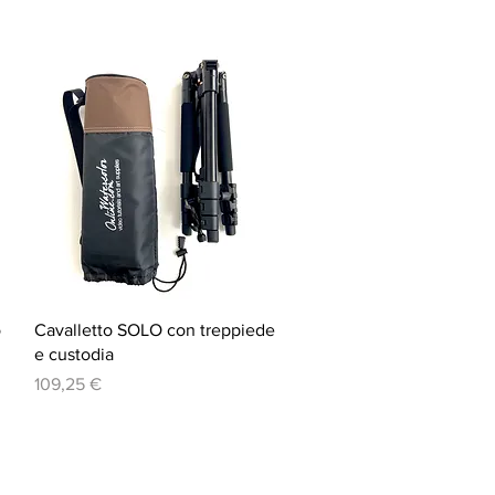
Vista rapida
o
Cavalletto SOLO con treppiede
e custodia
Prezzo
109,25 €