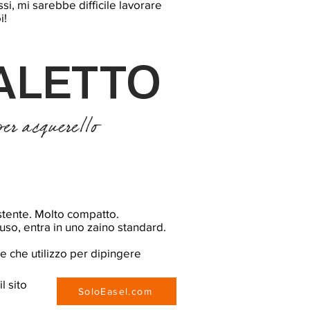
si, mi sarebbe difficile lavorare
i!
ALETTO
per acquerello
istente. Molto compatto.
iuso, entra in uno zaino standard.
e che utilizzo per dipingere
l sito
SoloEasel.com