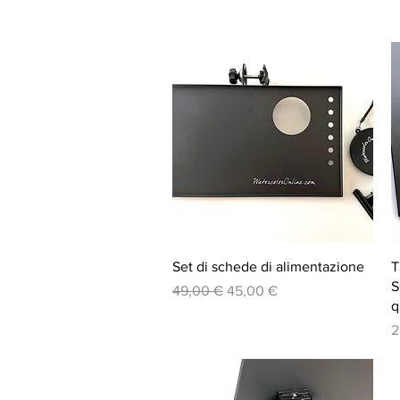
Vista rapida
Set di schede di alimentazione
T
S
Prezzo regolare
Prezzo scontato
49,00 €
45,00 €
q
P
2