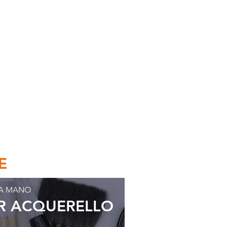
E
I A MANO
ER ACQUERELLO