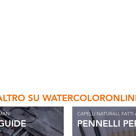
ALTRO SU WATERCOLORONLIN
MANI
CAPELLI NATURALI, FATT
 GUIDE
PENNELLI P