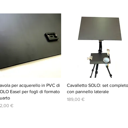
Vista rapida
Vista rapida
avola per acquerello in PVC di
Cavalletto SOLO: set complet
OLO Easel per fogli di formato
con pannello laterale
uarto
Prezzo
189,00 €
rezzo
2,00 €