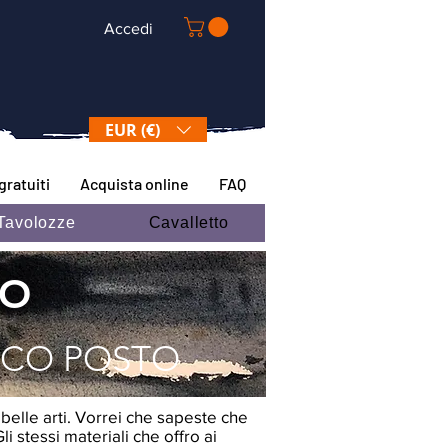
Accedi
EUR (€)
gratuiti
Acquista online
FAQ
Tavolozze
Cavalletto
LO
NICO POSTO
belle arti. Vorrei che sapeste che
li stessi materiali che offro ai