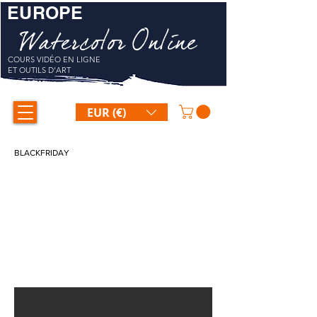
EUROPE
Watercolor Online
COURS VIDÉO EN LIGNE
ET OUTILS D'ART
EUR (€)
BLACKFRIDAY