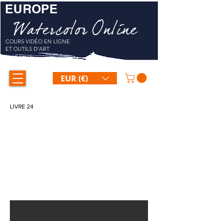
EUROPE
Watercolor Online
COURS VIDÉO EN LIGNE
ET OUTILS D'ART
EUR (€)
LIVRE 24