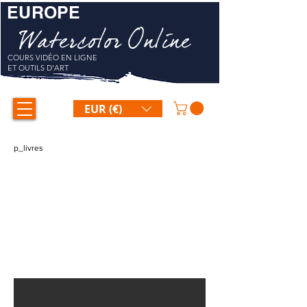
EUROPE
Watercolor Online
COURS VIDÉO EN LIGNE
ET OUTILS D'ART
EUR (€)
p_livres