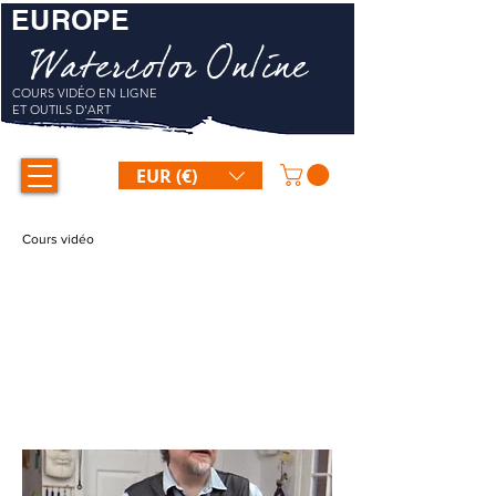
EUROPE
Watercolor Online
COURS VIDÉO EN LIGNE
ET OUTILS D'ART
EUR (€)
Cours vidéo