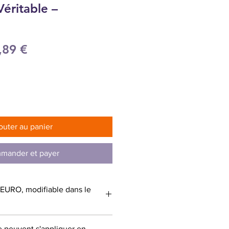
Véritable –
x
Prix
,89 €
ginal
promotionnel
outer au panier
mander et payer
: EURO, modifiable dans le
e peuvent s'appliquer en