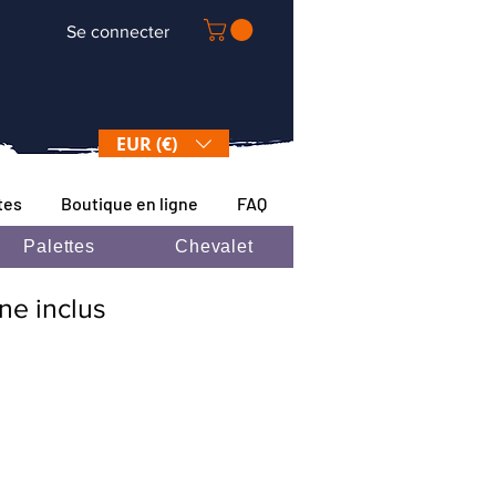
Se connecter
EUR (€)
tes
Boutique en ligne
FAQ
Palettes
Chevalet
ane inclus