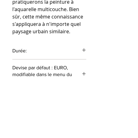
pratiquerons la peinture à
l'aquarelle multicouche. Bien
sûr, cette même connaissance
s'appliquera à n'importe quel
paysage urbain similaire.
Durée:
1 heure 14 minutes
Devise par défaut : EURO,
modifiable dans le menu du
haut
LES COURS SONT
UNIQUEMENT DISPONIBLES EN
ANGLAIS