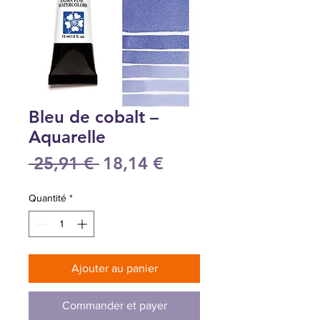
Bleu de cobalt –
Aquarelle
Prix
Prix
 25,91 € 
18,14 €
original
promotionnel
Quantité
*
Ajouter au panier
Commander et payer