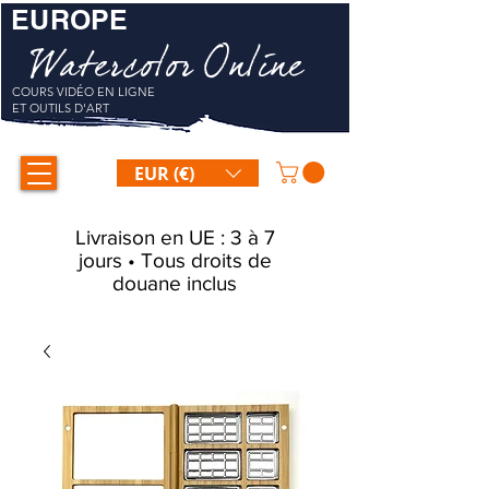
EUROPE
Watercolor Online
COURS VIDÉO EN LIGNE
ET OUTILS D'ART
EUR (€)
Livraison en UE : 3 à 7
jours • Tous droits de
douane inclus