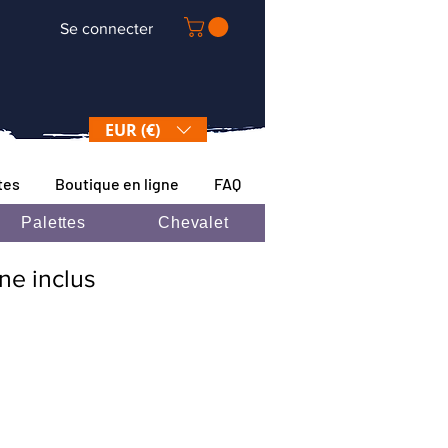
Se connecter
EUR (€)
tes
Boutique en ligne
FAQ
Palettes
Chevalet
ane inclus