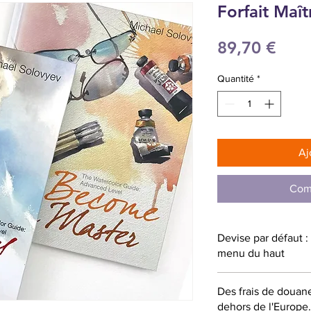
Forfait Maît
Prix
89,70 €
Quantité
*
Aj
Com
Devise par défaut 
menu du haut
Des frais de douan
dehors de l'Europe.