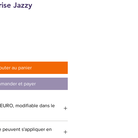
rise Jazzy
outer au panier
mander et payer
: EURO, modifiable dans le
e peuvent s'appliquer en