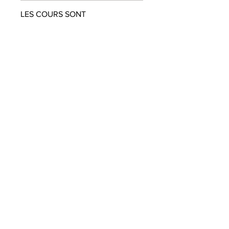
LES COURS SONT
UNIQUEMENT DISPONIBLES EN
ANGLAIS
ABONNEZ-VOUS À NOTRE
NEWSLETTER
SOUMETTRE