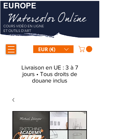
EUROPE
Watercolor Online
COURS VIDÉO EN LIGNE
ET OUTILS D'ART
EUR (€)
Livraison en UE : 3 à 7
jours • Tous droits de
douane inclus