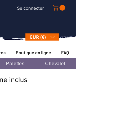
Se connecter
EUR (€)
tes
Boutique en ligne
FAQ
Palettes
Chevalet
ane inclus