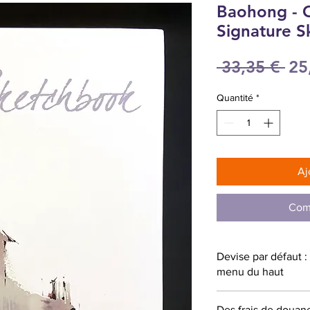
Baohong - C
Signature 
Pri
 33,35 € 
25
ori
Quantité
*
Aj
Com
Devise par défaut 
menu du haut
Des frais de douan