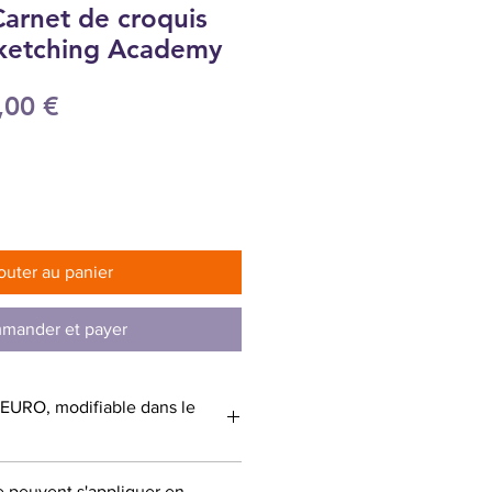
arnet de croquis
Sketching Academy
x
Prix
,00 €
ginal
promotionnel
outer au panier
mander et payer
: EURO, modifiable dans le
e peuvent s'appliquer en