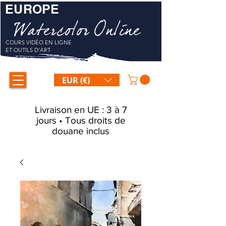
EUROPE
Watercolor Online
COURS VIDÉO EN LIGNE
ET OUTILS D'ART
EUR (€)
Livraison en UE : 3 à 7
jours • Tous droits de
douane inclus