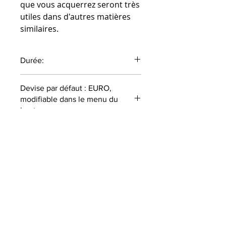
que vous acquerrez seront très
utiles dans d'autres matières
similaires.
Durée:
58 minutes
Devise par défaut : EURO,
modifiable dans le menu du
haut
LES COURS SONT
UNIQUEMENT DISPONIBLES EN
ANGLAIS