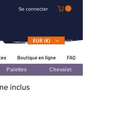
Se connecter
EUR (€)
tes
Boutique en ligne
FAQ
Palettes
Chevalet
ane inclus