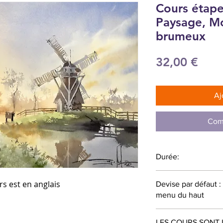
Cours étape
Paysage, Mo
brumeux
Prix
32,00 €
Aj
Com
Durée:
69 minutes
rs est en anglais
Devise par défaut 
menu du haut
LES COURS SONT 