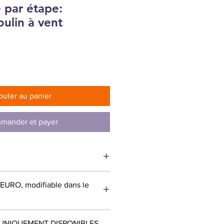
 par étape:
ulin à vent
outer au panier
mander et payer
: EURO, modifiable dans le
UNIQUEMENT DISPONIBLES