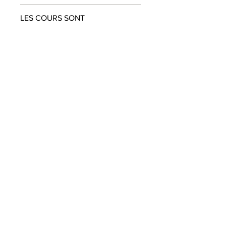
LES COURS SONT
UNIQUEMENT DISPONIBLES EN
ANGLAIS
ABONNEZ-VOUS À NOTRE
NEWSLETTER
SOUMETTRE