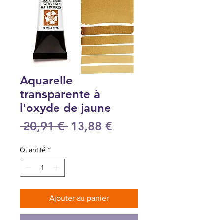
Aquarelle
transparente à
l'oxyde de jaune
Prix
Prix
 20,91 € 
13,88 €
original
promotionnel
Quantité
*
Ajouter au panier