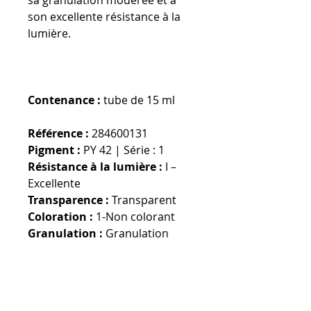
son excellente résistance à la
lumière.
Contenance :
tube de 15 ml
Référence :
284600131
Pigment :
PY 42 | Série : 1
Résistance à la lumière :
I –
Excellente
Transparence :
Transparent
Coloration :
1-Non colorant
Granulation :
Granulation
Devise par défaut : EURO,
modifiable dans le menu du
haut