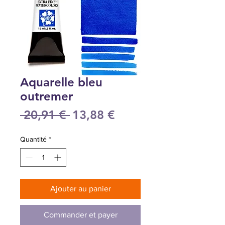
Aquarelle bleu
outremer
Prix
Prix
 20,91 € 
13,88 €
original
promotionnel
Quantité
*
Ajouter au panier
Commander et payer