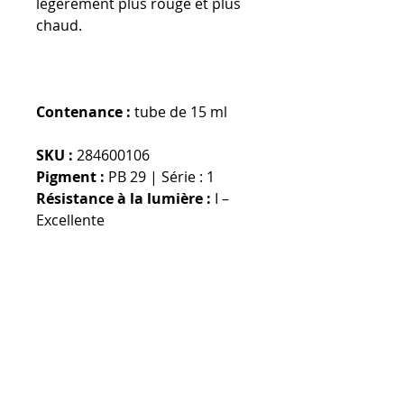
légèrement plus rouge et plus
chaud.
Contenance :
tube de 15 ml
SKU :
284600106
Pigment :
PB 29 | Série : 1
Résistance à la lumière :
I –
Excellente
Transparence :
Transparent
Coloration :
3-Coloration
moyenne
Granulation :
Granulation
Devise par défaut : EURO,
modifiable dans le menu du
haut