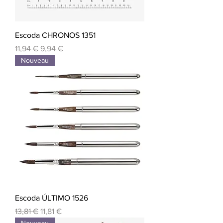
Escoda CHRONOS 1351
Prix original
Prix promotionnel
11,94 €
9,94 €
Nouveau
Escoda ÚLTIMO 1526
Prix original
Prix promotionnel
13,81 €
11,81 €
Nouveau