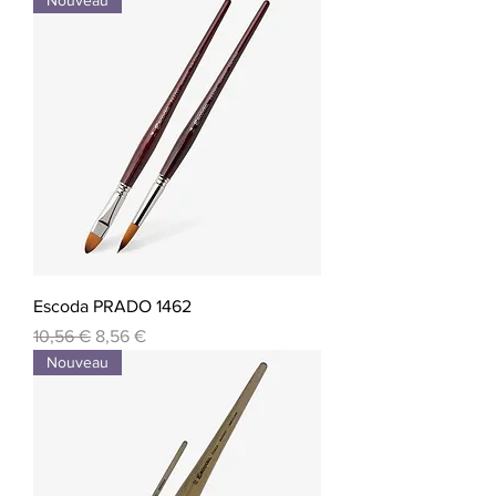
Escoda PRADO 1462
Prix original
Prix promotionnel
10,56 €
8,56 €
Nouveau