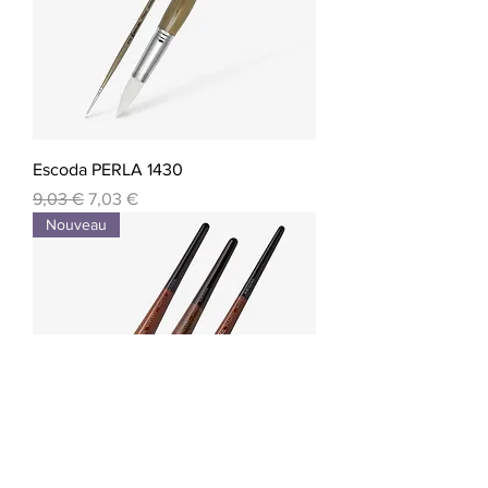
Escoda PERLA 1430
Prix original
Prix promotionnel
9,03 €
7,03 €
Nouveau