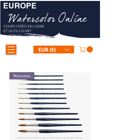
EUROPE
Watercolor Online
COURS VIDÉO EN LIGNE
ET OUTILS D'ART
EUR (€)
Nouveau