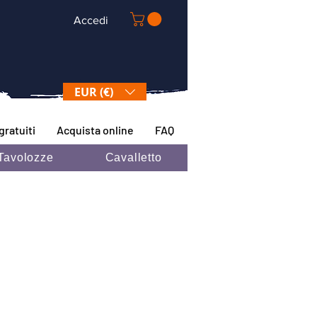
Accedi
EUR (€)
gratuiti
Acquista online
FAQ
Tavolozze
Cavalletto