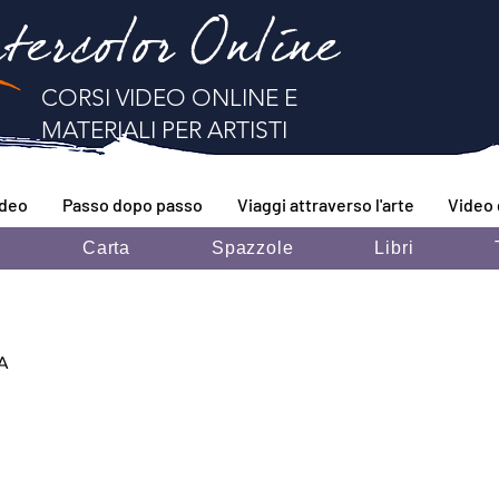
tercolor Online
CORSI VIDEO ONLINE E
MATERIALI PER ARTISTI
ideo
Passo dopo passo
Viaggi attraverso l'arte
Video 
i
Carta
Spazzole
Libri
A