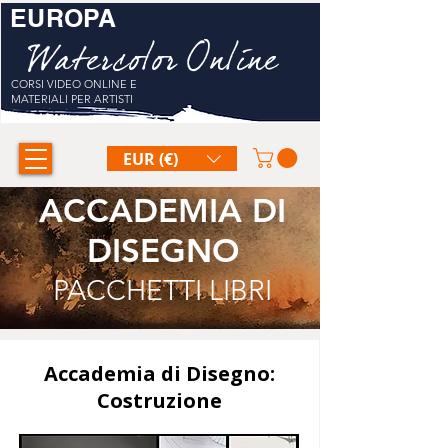
EUROPA
Watercolor Online
CORSI VIDEO ONLINE E
MATERIALI PER ARTISTI
EUR (€)
ACCADEMIA DI
DISEGNO
PACCHETTI LIBRI
Accademia di Disegno:
Costruzione