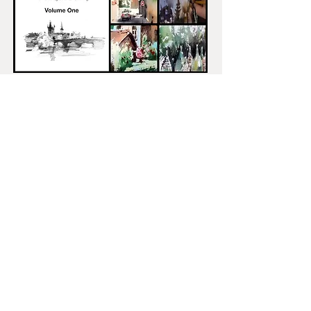
La tecnica tradizionale dell'acquerello
per gli schizzi ha le sue regole e i
suoi trucchi: in questa raccolta di 6
video tutorial imparerai come usare
l'acquerello negli schizzi e come
renderli vivaci e interessanti.
Questo pacchetto include il libro
Sketching Academy Volume 1 + 6
corsi video.
Lingua: inglese
Controlla