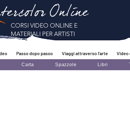
tercolor Online
CORSI VIDEO ONLINE E
MATERIALI PER ARTISTI
ideo
Passo dopo passo
Viaggi attraverso l'arte
Video 
i
Carta
Spazzole
Libri