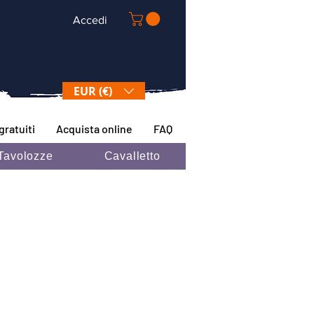
Accedi
EUR (€)
gratuiti
Acquista online
FAQ
Tavolozze
Cavalletto