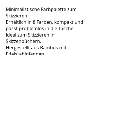
Minimalistische Farbpalette zum
Skizzieren.
Erhältlich in 8 Farben, kompakt und
passt problemlos in die Tasche.
Ideal zum Skizzieren in
Skizzenbüchern.
Hergestellt aus Bambus mit
Edelstahlpfannen.
Drei Bereiche zum Farbmischen 5,3 x
5,9 cm (2 3/32 x 2 21/64 Zoll) mit
speziellen Kunststoffeinsätzen.
Inhalt der Box:
Bambus-Skizzier-Öko-Palette
8 quadratische Pfannen 2,4 x 2,4 cm
(15/16 x 15/16 Zoll)
(eingebaut)
Farbliste – Michael Solowjows
Reiseset
Alles ist zum Schutz in einem stabilen