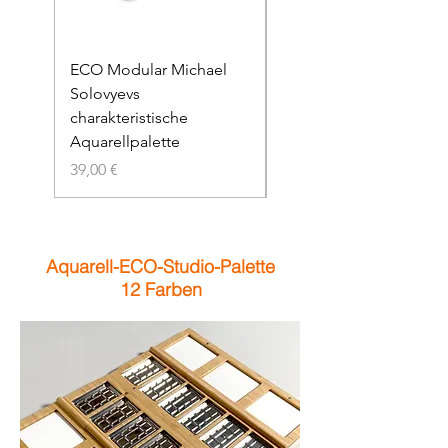
ECO Modular Michael
ECO-Skizzen: Michael
Solovyevs
Solovyevs
charakteristische
charakteristische
Aquarellpalette
Aquarellpalette
Preis
Standardpreis
39,00 €
38,00 €
Aquarell-ECO-Studio-Palette
12 Farben