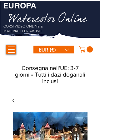
EUROPA
Watercolor Online
CORSI VIDEO ONLINE E
MATERIALI PER ARTISTI
EUR (€)
Consegna nell'UE: 3-7
giorni • Tutti i dazi doganali
inclusi