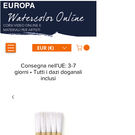
EUROPA
Watercolor Online
CORSI VIDEO ONLINE E
MATERIALI PER ARTISTI
EUR (€)
Consegna nell'UE: 3-7
giorni • Tutti i dazi doganali
inclusi