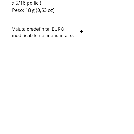
x 5/16 pollici)
Peso: 18 g (0,63 oz)
Valuta predefinita: EURO,
modificabile nel menu in alto.
Al di fuori dell'Europa
potrebbero essere applicati dazi
doganali.
ISCRIVITI ALLA NOSTRA
NEWSLETTER