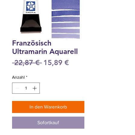
Französisch
Ultramarin Aquarell
Standardpreis
Sale-
 22,87 € 
15,89 €
Preis
Anzahl
*
In den Warenkorb
Sofortkauf