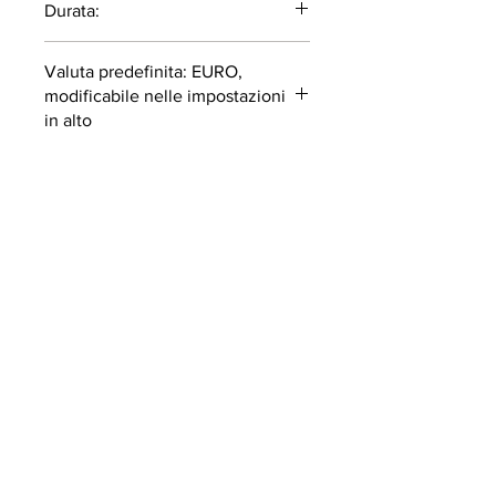
Durata:
37 minuti
Valuta predefinita: EURO,
modificabile nelle impostazioni
in alto
I CORSI SONO SOLO IN
INGLESE
ISCRIVITI ALLA NOSTRA
NEWSLETTER