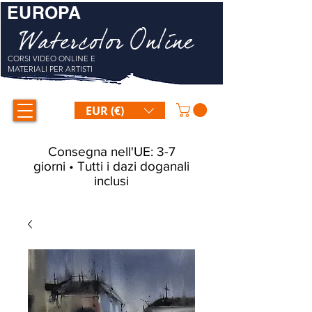
EUROPA
Watercolor Online
CORSI VIDEO ONLINE E
MATERIALI PER ARTISTI
EUR (€)
Consegna nell'UE: 3-7
giorni • Tutti i dazi doganali
inclusi