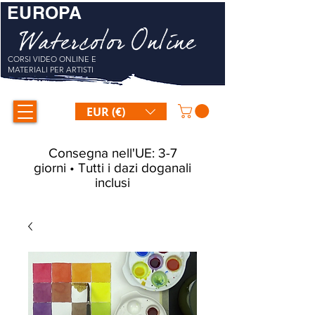
EUROPA
Watercolor Online
CORSI VIDEO ONLINE E
MATERIALI PER ARTISTI
EUR (€)
Consegna nell'UE: 3-7
giorni • Tutti i dazi doganali
inclusi