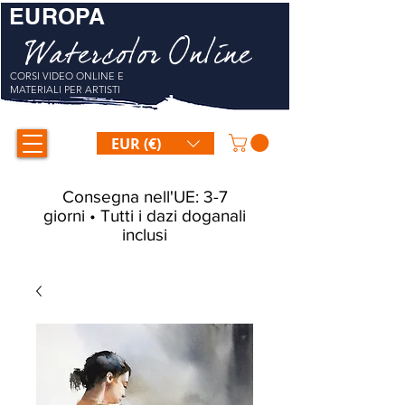
EUROPA
Watercolor Online
CORSI VIDEO ONLINE E
MATERIALI PER ARTISTI
EUR (€)
Consegna nell'UE: 3-7
giorni • Tutti i dazi doganali
inclusi