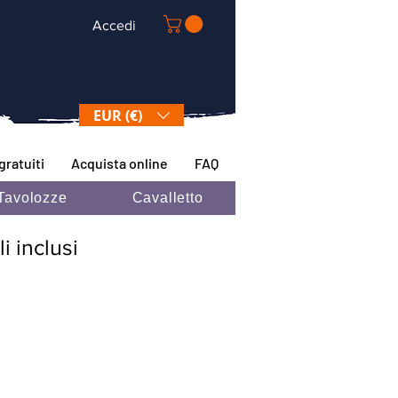
Accedi
EUR (€)
gratuiti
Acquista online
FAQ
Tavolozze
Cavalletto
i inclusi