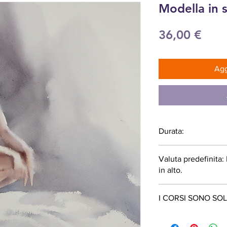
Modella in s
Pre
36,00 €
Agg
Durata:
55 minuti
Valuta predefinita
in alto.
I CORSI SONO SOL