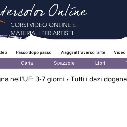
tercolor Online
CORSI VIDEO ONLINE E
MATERIALI PER ARTISTI
ideo
Passo dopo passo
Viaggi attraverso l'arte
Video 
i
Carta
Spazzole
Libri
 nell'UE: 3-7 giorni • Tutti i dazi doganal