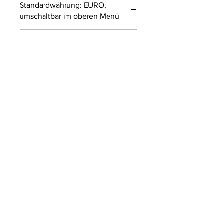
Standardwährung: EURO,
umschaltbar im oberen Menü
Außerhalb Europas können
Zollgebühren anfallen.
ABONNIEREN SIE
UNSEREN NEWSLETTER
EINREICHEN