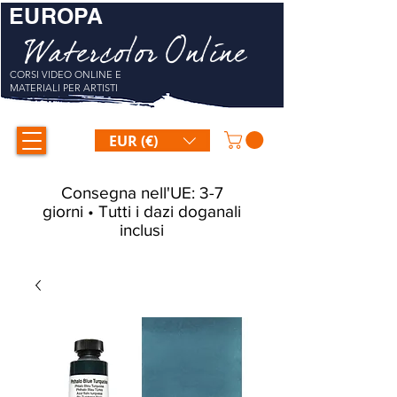
EUROPA
Watercolor Online
CORSI VIDEO ONLINE E
MATERIALI PER ARTISTI
EUR (€)
Consegna nell'UE: 3-7
giorni • Tutti i dazi doganali
inclusi