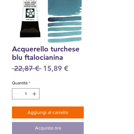
Acquerello turchese
blu ftalocianina
Prezzo
Prezzo
 22,87 € 
15,89 €
regolare
scontato
Quantità
*
Aggiungi al carrello
Acquista ora