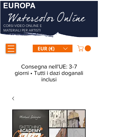
EUROPA
Watercolor Online
CORSI VIDEO ONLINE E
MATERIALI PER ARTISTI
EUR (€)
Consegna nell'UE: 3-7
giorni • Tutti i dazi doganali
inclusi