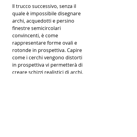
Il trucco successivo, senza il
quale è impossibile disegnare
archi, acquedotti e persino
finestre semicircolari
convincenti, è come
rappresentare forme ovali e
rotonde in prospettiva. Capire
come i cerchi vengono distorti
in prospettiva vi permetterà di
creare schizzi realistici di archi.
Effetto fisheye
Vedremo come ottenere un
effetto fisheye: questa
prospettiva può creare
incredibili effetti dinamici nei