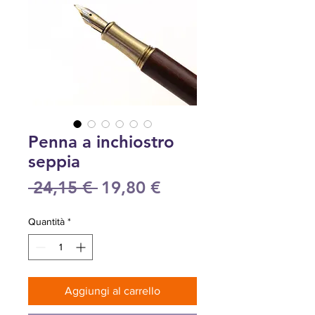
Penna a inchiostro
seppia
Prezzo
Prezzo
 24,15 € 
19,80 €
regolare
scontato
Quantità
*
Aggiungi al carrello