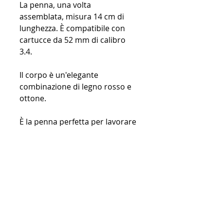
La penna, una volta
assemblata, misura 14 cm di
lunghezza. È compatibile con
cartucce da 52 mm di calibro
3.4.
Il corpo è un'elegante
combinazione di legno rosso e
ottone.
È la penna perfetta per lavorare
con le cartucce color seppia.
Lo strumento tascabile ideale
per chi ama disegnare.
Peso della penna: 17 g (0,6 oz)