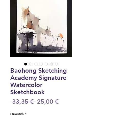
Baohong Sketching
Academy Signature
Watercolor
Sketchbook
Prezzo
Prezzo
 33,35 € 
25,00 €
regolare
scontato
Quantità
*