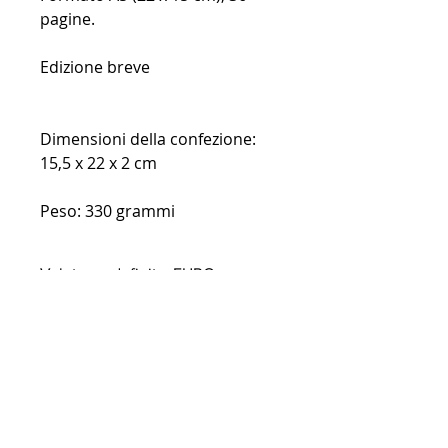
pagine.
Edizione breve
Dimensioni della confezione:
15,5 x 22 x 2 cm
Peso: 330 grammi
Valuta predefinita: EURO,
modificabile nel menu in alto.
Al di fuori dell'Europa
potrebbero essere applicati dazi
doganali.