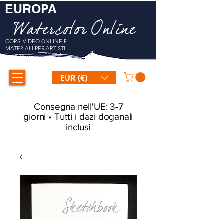
EUROPA
Watercolor Online
CORSI VIDEO ONLINE E
MATERIALI PER ARTISTI
EUR (€)
Consegna nell'UE: 3-7
giorni • Tutti i dazi doganali
inclusi