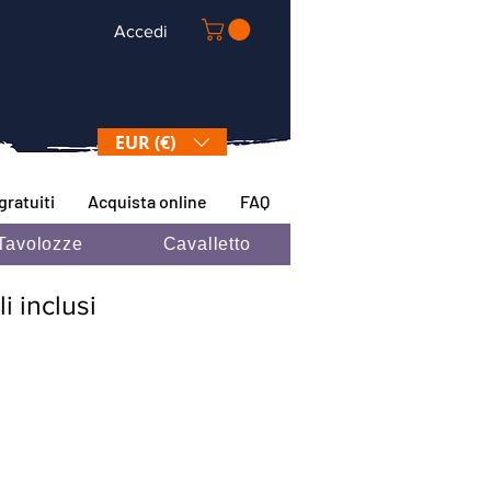
Accedi
EUR (€)
gratuiti
Acquista online
FAQ
Tavolozze
Cavalletto
i inclusi