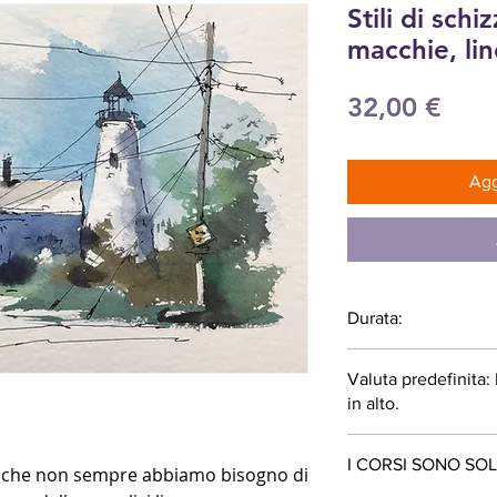
Stili di schi
macchie, li
Pre
32,00 €
Agg
Durata:
71 minuti
Valuta predefinita
in alto.
I CORSI SONO SOL
o che non sempre abbiamo bisogno di