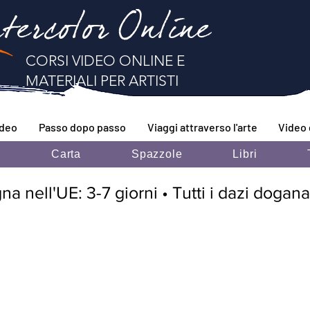
tercolor Online
CORSI VIDEO ONLINE E
MATERIALI PER ARTISTI
ideo
Passo dopo passo
Viaggi attraverso l'arte
Video 
i
Carta
Spazzole
Libri
 nell'UE: 3-7 giorni • Tutti i dazi doganal