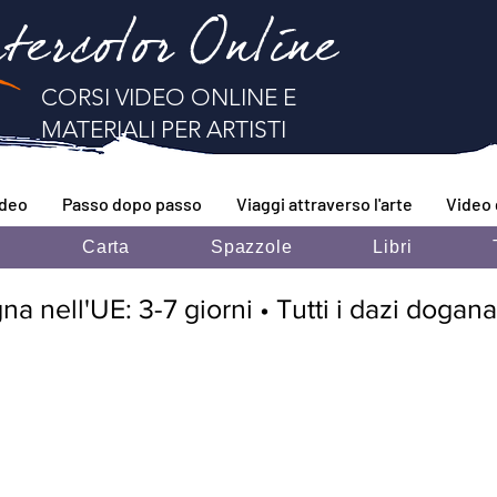
tercolor Online
CORSI VIDEO ONLINE E
MATERIALI PER ARTISTI
ideo
Passo dopo passo
Viaggi attraverso l'arte
Video 
i
Carta
Spazzole
Libri
 nell'UE: 3-7 giorni • Tutti i dazi doganal