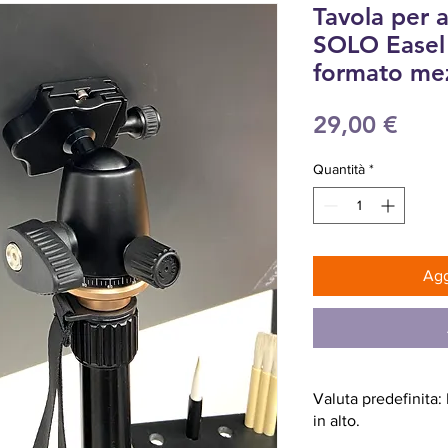
Tavola per 
SOLO Easel 
formato mez
Pre
29,00 €
Quantità
*
Agg
Valuta predefinita
in alto.