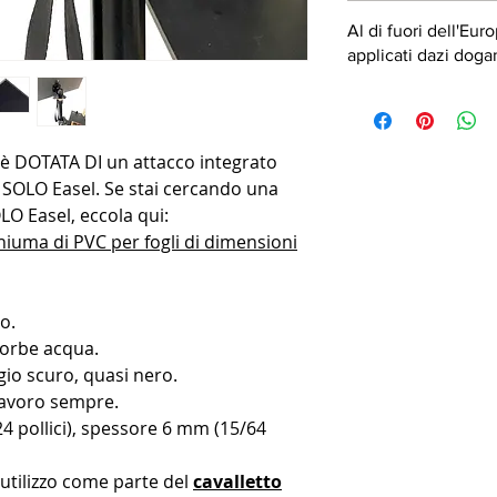
Al di fuori dell'Eu
applicati dazi dogan
è DOTATA DI un attacco integrato
n SOLO Easel. Se stai cercando una
O Easel, eccola qui:
hiuma di PVC per fogli di dimensioni
o.
sorbe acqua.
gio scuro, quasi nero.
 lavoro sempre.
24 pollici), spessore 6 mm (15/64
utilizzo come parte del
cavalletto