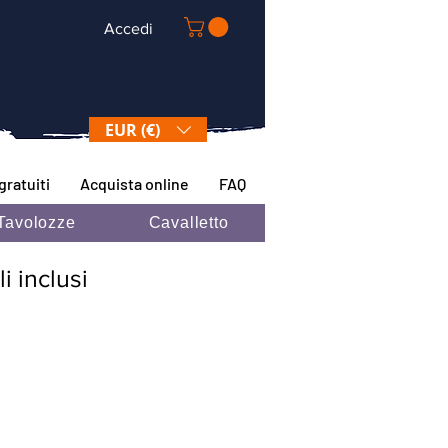
Accedi
EUR (€)
gratuiti
Acquista online
FAQ
Tavolozze
Cavalletto
i inclusi