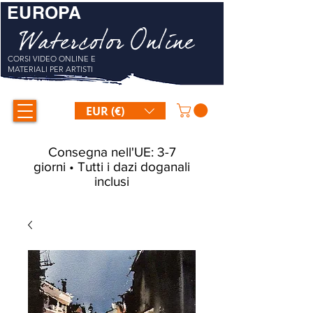
EUROPA
Watercolor Online
CORSI VIDEO ONLINE E
MATERIALI PER ARTISTI
EUR (€)
Consegna nell'UE: 3-7
giorni • Tutti i dazi doganali
inclusi