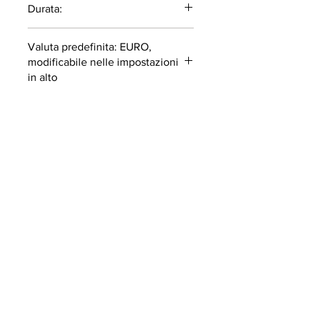
Durata:
53 minuti
Valuta predefinita: EURO,
modificabile nelle impostazioni
in alto
I CORSI SONO SOLO IN
INGLESE
ISCRIVITI ALLA NOSTRA
NEWSLETTER