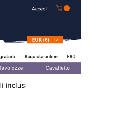
Accedi
EUR (€)
gratuiti
Acquista online
FAQ
Tavolozze
Cavalletto
i inclusi