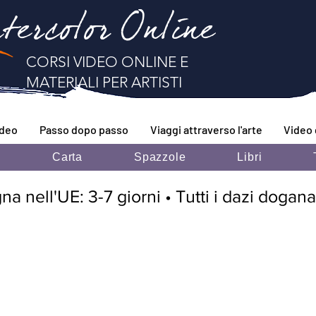
tercolor Online
CORSI VIDEO ONLINE E
MATERIALI PER ARTISTI
ideo
Passo dopo passo
Viaggi attraverso l'arte
Video 
i
Carta
Spazzole
Libri
 nell'UE: 3-7 giorni • Tutti i dazi doganal