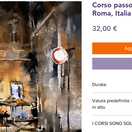
Corso passo
Roma, Italia
Pre
32,00 €
Agg
Durata:
55 minuti
Valuta predefinita
in alto.
I CORSI SONO SOL