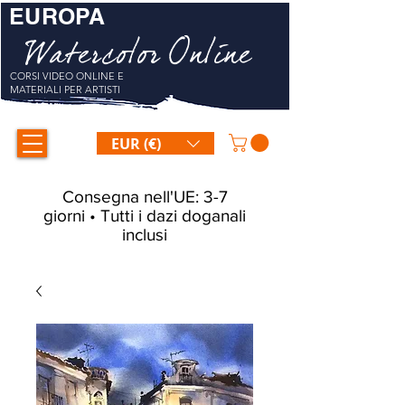
EUROPA
Watercolor Online
CORSI VIDEO ONLINE E
MATERIALI PER ARTISTI
EUR (€)
Consegna nell'UE: 3-7
giorni • Tutti i dazi doganali
inclusi