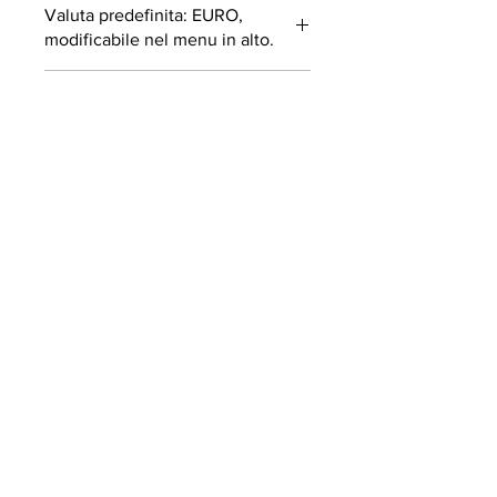
Valuta predefinita: EURO,
modificabile nel menu in alto.
I CORSI SONO SOLO IN
INGLESE
ISCRIVITI ALLA NOSTRA
NEWSLETTER
INVIA