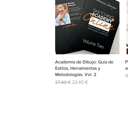
Vista rápida
Academia de Dibujo: Guía de
P
Estilos, Herramientas y
a
Metodologías. Vol. 2
P
1
Precio
Precio de oferta
27,60 €
22,40 €