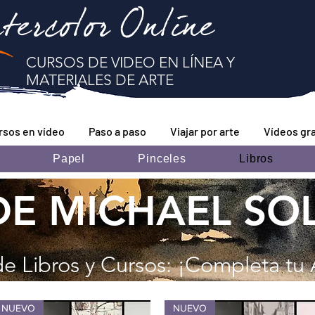
tercolor Online
CURSOS DE VIDEO EN LÍNEA Y
MATERIALES DE ARTE
rsos en vídeo
Paso a paso
Viajar por arte
Vídeos gra
Papel
Pinceles
Libros
DE MICHAEL SO
de Libros y Cursos: ¡Completa tu 
NUEVO
NUEVO