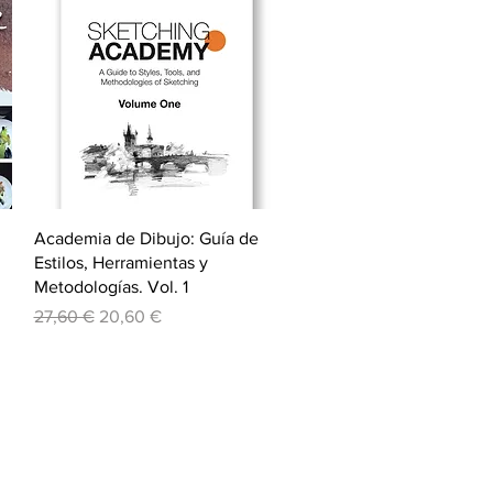
Vista rápida
Academia de Dibujo: Guía de
Estilos, Herramientas y
Metodologías. Vol. 1
Precio
Precio de oferta
27,60 €
20,60 €