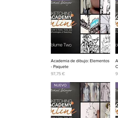
Vista rápida
Academia de dibujo: Elementos
A
- Paquete
C
Precio
P
97,75 €
9
NUEVO