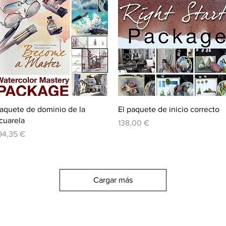
Vista rápida
Vista rápida
aquete de dominio de la
El paquete de inicio correcto
cuarela
Precio
138,00 €
recio
94,35 €
Cargar más