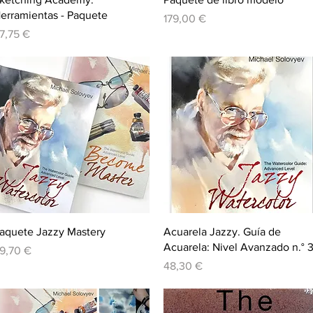
erramientas - Paquete
Precio
179,00 €
recio
7,75 €
Vista rápida
Vista rápida
aquete Jazzy Mastery
Acuarela Jazzy. Guía de
Acuarela: Nivel Avanzado n.° 
recio
9,70 €
Precio
48,30 €