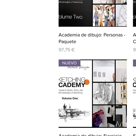
Vista rápida
Academia de dibujo: Personas -
A
Paquete
C
Precio
P
97,75 €
9
NUEVO
Vista rápida
Academia de dibujo: Ejercicio
S