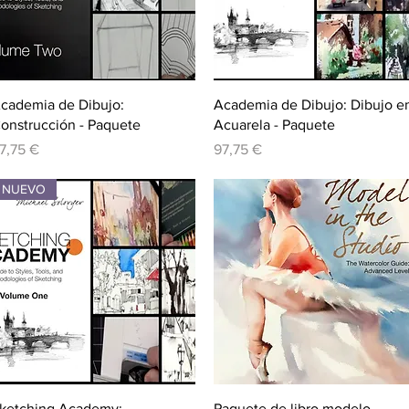
Vista rápida
Vista rápida
cademia de Dibujo:
Academia de Dibujo: Dibujo e
onstrucción - Paquete
Acuarela - Paquete
recio
Precio
7,75 €
97,75 €
NUEVO
Vista rápida
Vista rápida
ketching Academy:
Paquete de libro modelo