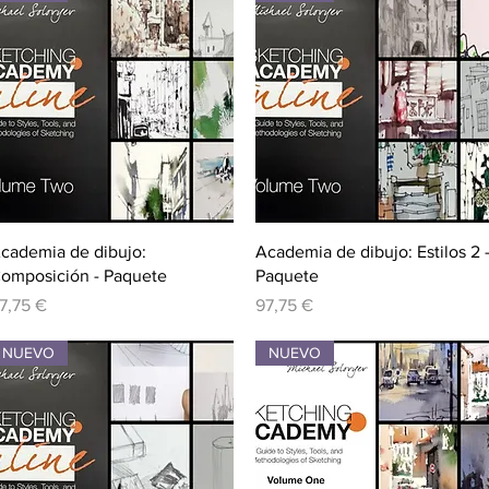
Vista rápida
Vista rápida
cademia de dibujo:
Academia de dibujo: Estilos 2 
omposición - Paquete
Paquete
recio
Precio
7,75 €
97,75 €
NUEVO
NUEVO