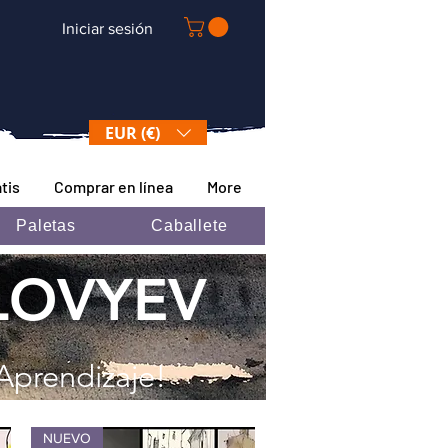
Iniciar sesión
EUR (€)
tis
Comprar en línea
More
Paletas
Caballete
LOVYEV
Aprendizaje!
NUEVO