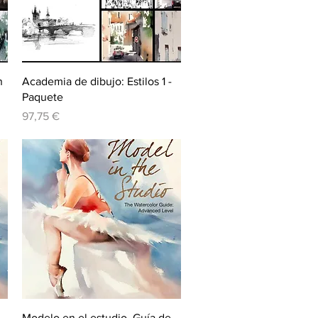
Vista rápida
n
Academia de dibujo: Estilos 1 -
Paquete
Precio
97,75 €
Vista rápida
Modelo en el estudio. Guía de