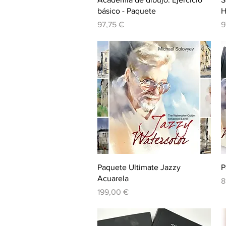
básico - Paquete
H
Precio
P
97,75 €
9
Vista rápida
Paquete Ultimate Jazzy
P
Acuarela
P
8
Precio
199,00 €