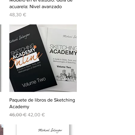
acuarela: Nivel avanzado
Precio
48,30 €
Vista rápida
Paquete de libros de Sketching
3
Academy
Precio
Precio de oferta
46,00 €
42,00 €