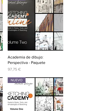
Vista rápida
-
Academia de dibujo:
Perspectiva - Paquete
Precio
97,75 €
NUEVO